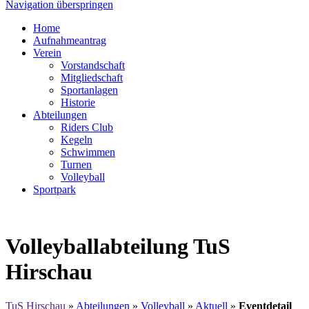
Navigation überspringen
Home
Aufnahmeantrag
Verein
Vorstandschaft
Mitgliedschaft
Sportanlagen
Historie
Abteilungen
Riders Club
Kegeln
Schwimmen
Turnen
Volleyball
Sportpark
Volleyballabteilung TuS
Hirschau
TuS Hirschau
»
Abteilungen
»
Volleyball
»
Aktuell
»
Eventdetail